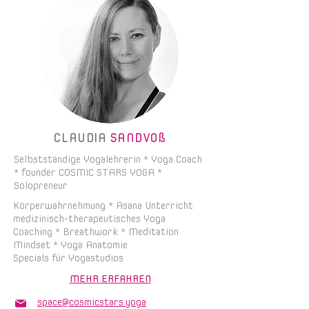
CLAUDIA
SANDVOß
Selbstständige Yogalehrerin * Yoga Coach
* founder COSMIC STARS YOGA
*
Solopreneur
Körperwahrnehmung * Asana Unterricht
medizinisch-therapeutisches Yoga
Coaching * Breathwork * Meditation
Mindset * Yoga Anatomie
Specials für Yogastudios
MEHR ERFAHREN
space@cosmicstars.yoga