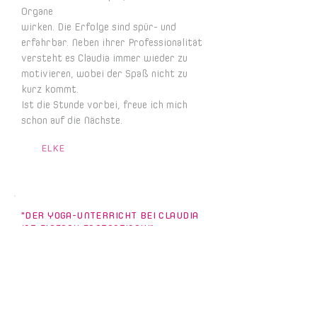
Organe
wirken. Die Erfolge sind spür- und
erfahrbar. Neben ihrer Professionalität
versteht es Claudia immer wieder zu
motivieren, wobei der Spaß nicht zu
kurz kommt.
Ist die Stunde vorbei, freue ich mich
schon auf die Nächste.
ELKE
"DER YOGA-UNTERRICHT BEI CLAUDIA
IST EINFACH FANTASTISCH!"
Sie nimmt sich die Zeit, individuell auf
jede*n Teilnehmende*n einzugehen und
sorgt dafür, dass sich alle wohl und gut
aufgehoben fühlen. Ihre einfühlsame Art
und die persönliche Betreuung machen jede