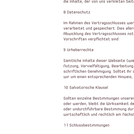
die Inhalte, der von uns verlinkten Sei
8 Datenschutz
Im Rahmen des Vertragsschlusses werd
verarbeitet und gespeichert. Dies alle
Abwicklung des Vertragsschlusses not
Vorschriften verpflichtet sind.
9 Urheberrechte
Sämtliche Inhalte dieser Webseite (wie
Nutzung, Vervielfältigung, Bearbeitun
schriftlichen Genehmigung. Solltet Ih
wir um einen entsprechenden Hinweis, 
10 Salvatorische Klausel
Sollten einzelne Bestimmungen unsere
oder werden, bleibt die Wirksamkeit d
oder undurchführbare Bestimmung durch
wirtschaftlich und rechtlich am Nächs
11 Schlussbestimmungen