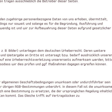
ten tragen ausschließlich die Betreiber dieser Seiten.
en zugehörige personenbezogene Daten von uns erhoben, übermittelt,
rdings nur soweit und solange es für die Begründung, Ausführung und
wendig ist und wir zur Aufbewahrung dieser Daten aufgrund gesetzlicher
 z. B. Bilder) unterliegen dem deutschen Urheberrecht. Deren weitere
g und Weitergabe an Dritte ist untersagt bzw. bedarf ausdrücklich unsere
r auf eine Urheberrechtsverletzung unsererseits aufmerksam werden, bitt
sodass wir dies prüfen und ggf. Maßnahmen dagegen ergreifen können.
r allgemeinen Geschäftsbedingungen unwirksam oder undurchführbar sein
er übrigen AGB-Bestimmungen unberührt. In diesem Fall ist die unwirksam
 eine Bestimmung zu ersetzen, die der ursprünglichen Regelung inhaltlic
ten kommt. Das Gleiche trifft auf Vertragslücken zu.