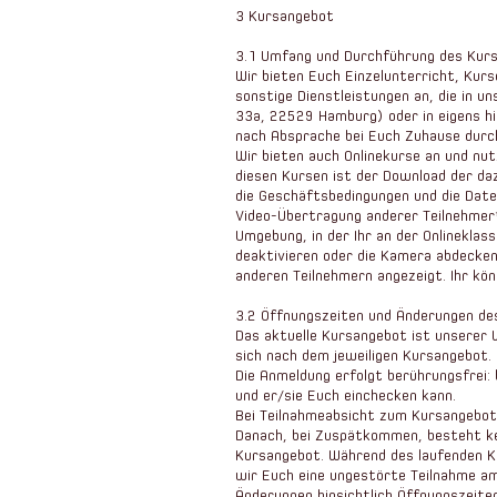
3 Kursangebot
3.1 Umfang und Durchführung des Kur
Wir bieten Euch Einzelunterricht, Kur
sonstige Dienstleistungen an, die in
33a, 22529 Hamburg) oder in eigens hi
nach Absprache bei Euch Zuhause durc
Wir bieten auch Onlinekurse an und nu
diesen Kursen ist der Download der d
die Geschäftsbedingungen und die Daten
Video-Übertragung anderer Teilnehmer*
Umgebung, in der Ihr an der Onlineklas
deaktivieren oder die Kamera abdecke
anderen Teilnehmern angezeigt. Ihr kö
3.2 Öffnungszeiten und Änderungen d
Das aktuelle Kursangebot ist unserer
sich nach dem jeweiligen Kursangebot.
Die Anmeldung erfolgt berührungsfrei:
und er/sie Euch einchecken kann.
Bei Teilnahmeabsicht zum Kursangebot 
Danach, bei Zuspätkommen, besteht kei
Kursangebot. Während des laufenden K
wir Euch eine ungestörte Teilnahme am
Änderungen hinsichtlich Öffnungszeit