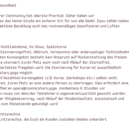
Gesundheit
erer Community hat oberste Priorität. Daher haben wir
s das Home-Studio ein sicherer Ort für uns alle bleibt. Dazu zählen neben
aktlose Bezahlung auch das routinemäßiges Desinfizieren und Lüften.
, Nichtteilnahme, No Show, Spätstorno
r Stornierungsfrist, Abbruch, Versäumnis oder anderweitiger Nichtteilnah
lten Kursangebot besteht kein Anspruch auf Rückerstattung des Preises
te storniert Euren Platz auch noch nach Ablauf der Stornofrist,
arteliste freigeben wird. Die Stornierung für Kurse ist ausschließlich
stars.yoga
möglich.
nd bezahlten Kursangebot (z.B. Kurse, Workshops etc.) selbst nicht
keit, Euren Platz an eine andere Person zu übertragen. Dies erfordert eine
E-Mail an space@cosmicstars.yoga, mindestens 6 Stunden vor
on muss von dem/der Teilnehmer:in eigenverantwortlich gesucht werden.
der Mitgliedsvertrag, nach Ablauf der Mindestlaufzeit, automatisch und
ch zum Monatsende gekündigt wird.
rittsrechte
trittsrechte, die Euch als Kunden zustehen bleiben unberührt.