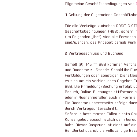
Allgemeine Geschäftsbedingungen von
1 Geltung der Allgemeinen Geschäftsb
Für alle Verträge zwischen COSMIC STA
Geschäftsbedingungen (AGB), sofern i
(im Folgenden „Ihr“) sind alle Person
sind/werden, das Angebot gemäß Punkt
2 Vertragsschluss und Buchung
Gemäß §§ 145 ff. BGB kommen Verträ
und Annahme zu Stande. Sobald Ihr Eu
Fortbildungen oder sonstigen Dienstle
es sich um ein verbindliches Angebot 
BGB. Die Anmeldung/Buchung erfolgt übe
Besuch, Online-Buchungsplattformen o
oder in Ausnahmefällen auch in Form ei
Die Annahme unsererseits erfolgt durc
durch Vertragsunterschrift.
Sofern in bestimmten Fällen nichts Ab
Kursangebot ausschließlich dann berec
habt. Dieser Anspruch ist nicht auf ei
Bei Workshops ist die vollständige Bez