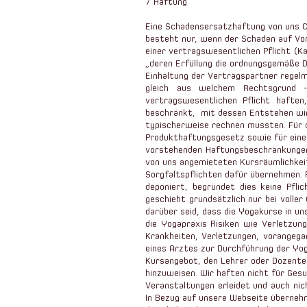
7 Haftung
Eine Schadensersatzhaftung von uns C
besteht nur, wenn der Schaden auf Vor
einer vertragswesentlichen Pflicht (K
„deren Erfüllung die ordnungsgemäße 
Einhaltung der Vertragspartner regelm
gleich aus welchem Rechtsgrund –
vertragswesentlichen Pflicht haften
beschränkt, mit dessen Entstehen wir
typischerweise rechnen mussten. Für 
Produkthaftungsgesetz sowie für eine 
vorstehenden Haftungsbeschränkungen 
von uns angemieteten Kursräumlichkei
Sorgfaltspflichten dafür übernehmen. 
deponiert, begründet dies keine Pfl
geschieht grundsätzlich nur bei volle
darüber seid, dass die Yogakurse in un
die Yogapraxis Risiken wie Verletzun
Krankheiten, Verletzungen, vorangega
eines Arztes zur Durchführung der Yog
Kursangebot, den Lehrer oder Dozente
hinzuweisen. Wir haften nicht für Ges
Veranstaltungen erleidet und auch ni
In Bezug auf unsere Webseite übernehm