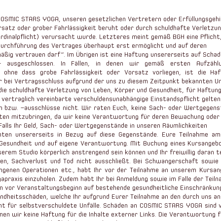
OSMIC STARS YOGA, unseren gesetzlichen Vertretern oder Erfüllungsgehi
satz oder grober Fahrlässigkeit beruht oder durch schuldhafte Verletzu
ardinalpflicht) verursacht wurde. Letzteres meint gemäß BGH eine Pflicht
Durchführung des Vertrages überhaupt erst ermöglicht und auf deren
äßig vertrauen darf“. Im Übrigen ist eine Haftung unsererseits auf Scha
 ausgeschlossen. In Fällen, in denen wir gemäß ersten Aufzählu
, ohne dass grobe Fahrlässigkeit oder Vorsatz vorliegen, ist die H
 bei Vertragsschluss aufgrund der uns zu diesem Zeitpunkt bekannten 
die schuldhafte Verletzung von Leben, Körper und Gesundheit, für Haftu
vertraglich vereinbarte verschuldensunabhängige Einstandspflicht gelten
bzw. –ausschlüsse nicht. Wir raten Euch, keine Sach- oder Wertgegens
ten mitzubringen, da wir keine Verantwortung für deren Bewachung oder
Falls Ihr Geld, Sach- oder Wertgegenstände in unseren Räumlichkeiten
ichten unsererseits in Bezug auf diese Gegenstände. Eure Teilnahme am
r Gesundheit und auf eigene Verantwortung. Mit Buchung eines Kursangebot
serem Studio körperlich anstrengend sein können und Ihr freiwillig daran 
gen, Sachverlust und Tod nicht ausschließt. Bei Schwangerschaft sowie
ngenen Operationen etc., habt Ihr vor der Teilnahme an unserem Kursan
apraxis einzuholen. Zudem habt Ihr bei Anmeldung sowie im Falle der Teil
n vor Veranstaltungsbeginn auf bestehende gesundheitliche Einschränkun
undheitsschäden, welche Ihr aufgrund Eurer Teilnahme an den durch uns a
cht für selbstverschuldete Unfälle. Schäden an COSMIC STARS YOGA sind v
en wir keine Haftung für die Inhalte externer Links. Die Verantwortung f