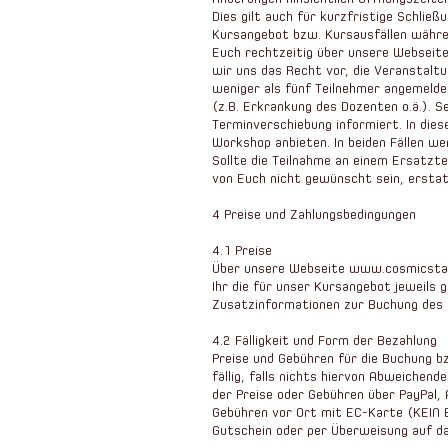
Dies gilt auch für kurzfristige Schlie
Kursangebot bzw. Kursausfällen währen
Euch rechtzeitig über unsere Webseit
wir uns das Recht vor, die Veranstaltu
weniger als fünf Teilnehmer angemelde
(z.B. Erkrankung des Dozenten o.ä.). S
Terminverschiebung informiert. In dies
Workshop anbieten. In beiden Fällen w
Sollte die Teilnahme an einem Ersatzt
von Euch nicht gewünscht sein, erstat
4 Preise und Zahlungsbedingungen
4.1 Preise
Über unsere Webseite www.cosmicstars.
Ihr die für unser Kursangebot jeweils 
Zusatzinformationen zur Buchung des
4.2 Fälligkeit und Form der Bezahlung
Preise und Gebühren für die Buchung 
fällig, falls nichts hiervon Abweichend
der Preise oder Gebühren über PayPal, 
Gebühren vor Ort mit EC-Karte (KEIN 
Gutschein oder per Überweisung auf 