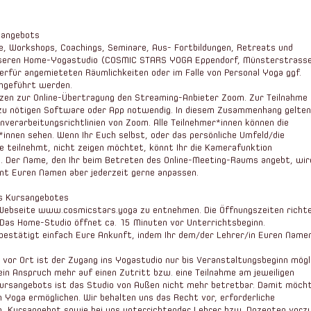
sangebots
se, Workshops, Coachings, Seminare, Aus- Fortbildungen, Retreats und
 unseren Home-Yogastudio (COSMIC STARS YOGA Eppendorf, Münsterstrass
erfür angemieteten Räumlichkeiten oder im Falle von Personal Yoga ggf.
hgeführt werden.
tzen zur Online-Übertragung den Streaming-Anbieter Zoom. Zur Teilnahme
azu nötigen Software oder App notwendig. In diesem Zusammenhang gelten
verarbeitungsrichtlinien von Zoom. Alle Teilnehmer*innen können die
innen sehen. Wenn Ihr Euch selbst, oder das persönliche Umfeld/die
se teilnehmt, nicht zeigen möchtet, könnt Ihr die Kamerafunktion
n. Der Name, den Ihr beim Betreten des Online-Meeting-Raums angebt, wir
nnt Euren Namen aber jederzeit gerne anpassen.
es Kursangebotes
 Webseite www.cosmicstars.yoga zu entnehmen. Die Öffnungszeiten richt
 Das Home-Studio öffnet ca. 15 Minuten vor Unterrichtsbeginn.
 bestätigt einfach Eure Ankunft, indem Ihr dem/der Lehrer/in Euren Namen
vor Ort ist der Zugang ins Yogastudio nur bis Veranstaltungsbeginn mögl
n Anspruch mehr auf einen Zutritt bzw. eine Teilnahme am jeweiligen
ursangebots ist das Studio von Außen nicht mehr betretbar. Damit möch
 Yoga ermöglichen. Wir behalten uns das Recht vor, erforderliche
en, Kursangebot sowie bei uns unterrichtender Lehrer bzw. Dozenten vorz