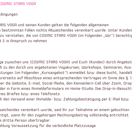
COSMIC STARS YOGA
edingungen
RS YOGA und seinen Kunden gelten die folgenden allgemeinen
n bestimmten Fällen nichts Abweichendes vereinbart wurde. Unter Kunden
en zu verstehen, die von COSMIC STARS YOGA (im Folgenden „Wir“) berechti
 2 in Anspruch zu nehmen.
ge zwischen uns (COSMIC STARS YOGA) und Euch (Kunden) durch Angebot
ch zu den durch uns angebotenen Yogakursen, Workshops, Seminaren, Aus
istungen (im Folgenden „Kursangebot“) anmeldet bzw. diese bucht, handel
Eurerseits auf Abschluss eines entsprechenden Vertrages im Sinne des § 
r die Website, E-mail, Social Media, den Kennenlern-Call über Zoom, Drop
der in Form eines Anmeldeformulars im Home-Studio (bei Drop-In-Besuch)
nes Briefes bzw. eines Telefonats.
h den Versand einer Anmelde- bzw. Zahlungsbestätigung per E-Mail bzw.
weichendes vereinbart wurde, seid Ihr zur Teilnahme an einem gebuchten
htigt, wenn Ihr den zugehörigen Rechnungsbetrag vollständig entrichtet
ne dritte Person übertragbar.
ahlung Voraussetzung für die verbindliche Platzzusage.