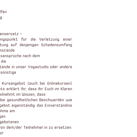
lfen
ng
,
densersatz –
ngspunkt für die Verletzung einer
aftung auf denjenigen Schadensumfang
Umstände
ngsansprüche nach dem
 die
tände in unser Yogastudio oder andere
 sonstige
 Kursangebot (auch bei Onlinekursen)
s erklärt Ihr, dass Ihr Euch im Klaren
teilnehmt im Wissen, dass
 bei gesundheitlichen Beschwerden wie
gebot eigenständig das Einverständnis
nahme am
gen
ngebotenen
on dem/der Teilnehmer:in zu ersetzen.
ür