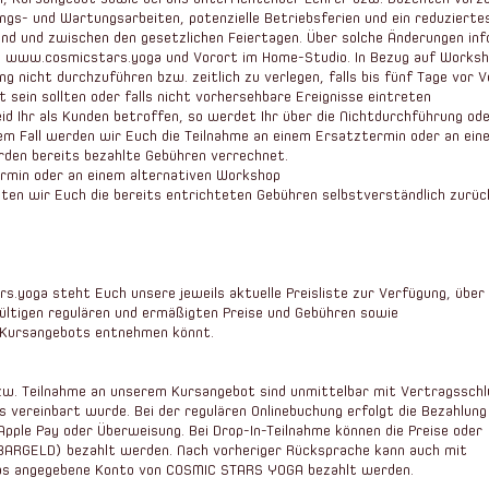
ßungs- und Wartungsarbeiten, potenzielle Betriebsferien und ein reduzierte
d und zwischen den gesetzlichen Feiertagen. Über solche Änderungen inf
e
www.cosmicstars.yoga
und Vorort im Home-Studio. In Bezug auf Worksh
ng nicht durchzuführen bzw. zeitlich zu verlegen, falls bis fünf Tage vor 
t sein sollten oder
falls nicht vorhersehbare Ereignisse eintreten
eid Ihr als Kunden betroffen, so werdet Ihr über die Nichtdurchführung od
em Fall werden wir Euch die
Teilnahme an einem Ersatztermin oder an ein
erden bereits bezahlte Gebühren verrechnet.
ermin oder an einem alternativen Workshop
ten wir Euch die bereits entrichteten Gebühren selbstverständlich zurüc
yoga steht Euch unsere jeweils aktuelle Preisliste zur Verfügung, über 
gültigen regulären und ermäßigten Preise und Gebühren sowie
 Kursangebots entnehmen könnt.
bzw. Teilnahme an unserem Kursangebot sind unmittelbar mit Vertragsschl
es vereinbart wurde. Bei der regulären Onlinebuchung erfolgt die Bezahlung
Apple Pay oder Überweisung. Bei Drop-In-Teilnahme können die Preise oder
BARGELD) bezahlt werden. Nach vorheriger Rücksprache kann auch mit
das angegebene Konto von COSMIC STARS YOGA bezahlt werden.