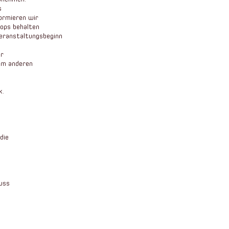
s
ormieren wir
ops behalten
Veranstaltungsbeginn
er
em anderen
k.
die
uss