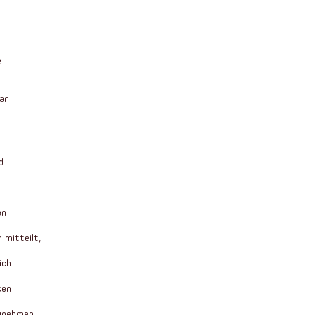
e
 an
d
en
 mitteilt,
ich.
ten
unehmen.