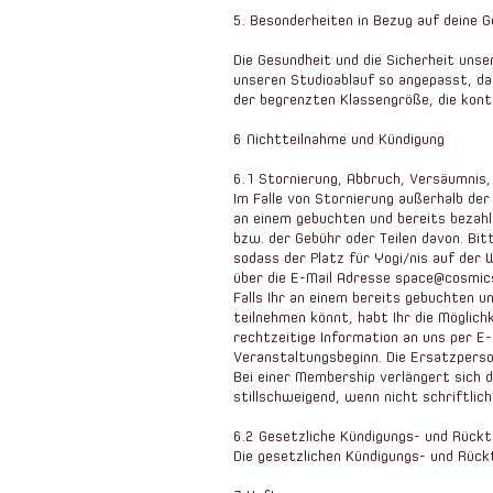
5. Besonderheiten in Bezug auf deine 
Die Gesundheit und die Sicherheit uns
unseren Studioablauf so angepasst, das
der begrenzten Klassengröße, die kont
6 Nichtteilnahme und Kündigung
6.1 Stornierung, Abbruch, Versäumnis
Im Falle von Stornierung außerhalb de
an einem gebuchten und bereits bezah
bzw. der Gebühr oder Teilen davon. Bit
sodass der Platz für Yogi/nis auf der W
über die E-Mail Adresse
space@cosmic
Falls Ihr an einem bereits gebuchten u
teilnehmen könnt, habt Ihr die Möglich
rechtzeitige Information an uns per 
Veranstaltungsbeginn. Die Ersatzpers
Bei einer Membership verlängert sich 
stillschweigend, wenn nicht schriftli
6.2 Gesetzliche Kündigungs- und Rückt
Die gesetzlichen Kündigungs- und Rück