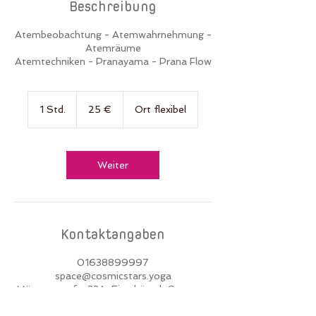
Beschreibung
Atembeobachtung - Atemwahrnehmung -
Atemräume
Atemtechniken - Pranayama - Prana Flow
25
Euro
1 Std.
1
25 €
Ort flexibel
S
t
d
Weiter
Kontaktangaben
01638899997
space@cosmicstars.yoga
Münsterstraße 33A, Eimsbüttel, Germany